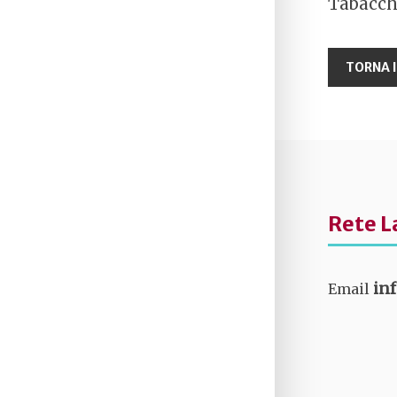
Tabacche
Rete L
in
Email