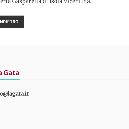
ria Gasparella di Isola Vicentina.
a Gata
fo@lagata.it