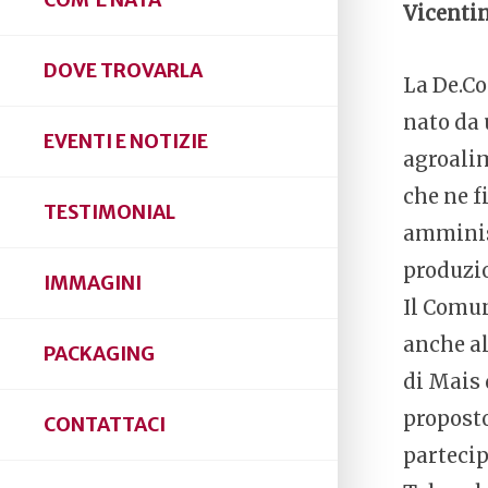
COM’È NATA
Vicenti
DOVE TROVARLA
La De.C
nato da 
EVENTI E NOTIZIE
agroalim
che ne f
TESTIMONIAL
amminist
produzio
IMMAGINI
Il Comun
anche al
PACKAGING
di Mais 
proposto
CONTATTACI
partecip