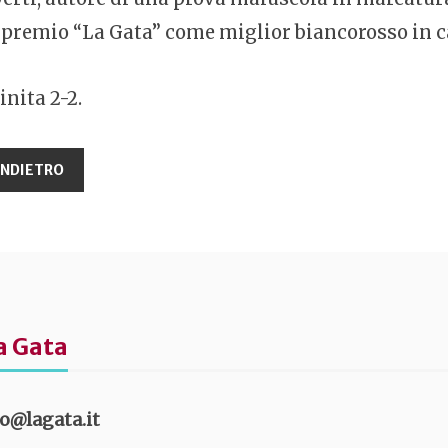
l premio “La Gata” come miglior biancorosso in 
inita 2-2.
a Gata
fo@lagata.it