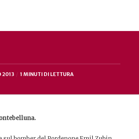
 2013
1 MINUTI DI LETTURA
Montebelluna.
ra sul bomber del Pordenone Emil Zubin,