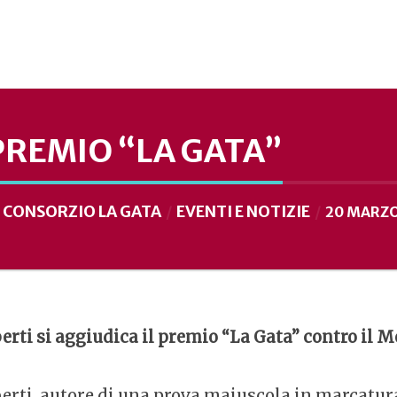
PREMIO “LA GATA”
CONSORZIO LA GATA
EVENTI E NOTIZIE
I
20 MARZO
berti si aggiudica il premio “La Gata” contro il 
berti, autore di una prova maiuscola in marcatu